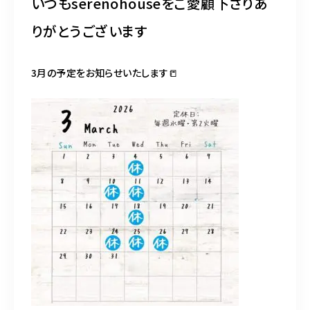
いつもserenohouseをご愛顧下さりあ
不動産売却専門サイト
りがとうございます
072-870-0326
3月の予定をお知らせいたします📒
10:00～19:00（水曜・第2火曜定休）
お問い合わせはこちら