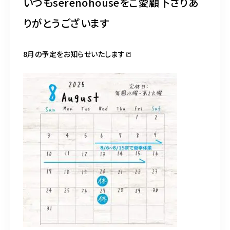
いつもserenohouseをご愛顧下さりあ
不動産売却専門サイト
りがとうございます
072-870-0326
8月の予定をお知らせいたします📒
10:00～19:00（水曜・第2火曜定休）
お問い合わせはこちら