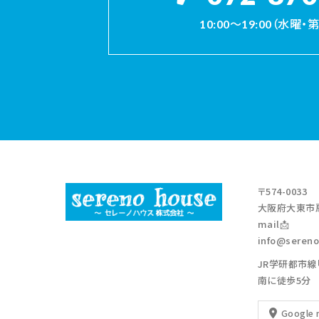
10:00～19:00（水曜
〒574-0033
大阪府大東市扇
mail📩
info@sereno
JR学研都市線
南に徒歩5分
Google