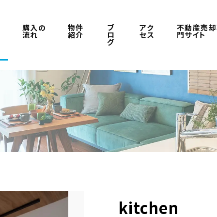
ラ
購入の
物件
ブ
アク
不動産売却
流れ
紹介
ロ
セス
門サイト
グ
kitchen