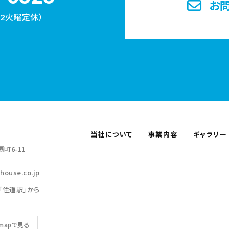
お
・第2火曜定休）
当社について
事業内容
ギャラリー
町6-11
house.co.jp
「住道駅」から
 mapで見る