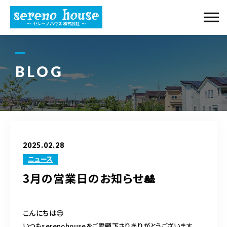
当社について
事業内容
BLOG
ギャラリー
購入の流れ
2025.02.28
物件紹介
ニュース
3月の営業日のお知らせ🎎
ブログ
アクセス
こんにちは😊
いつもserenohouseをご愛顧下さりありがとうございます