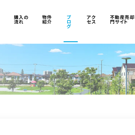
ラ
購入の
物件
ブ
アク
不動産売却
流れ
紹介
ロ
セス
門サイト
グ