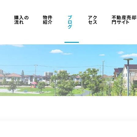
ラ
購入の
物件
ブ
アク
不動産売却
流れ
紹介
ロ
セス
門サイト
グ