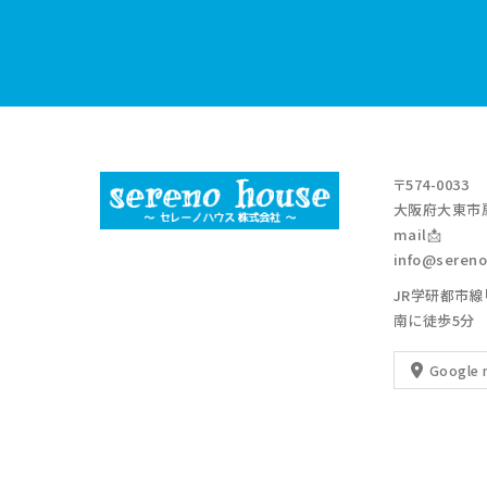
〒574-0033
大阪府大東市扇
mail📩
info@sereno
JR学研都市線
南に徒歩5分
Google